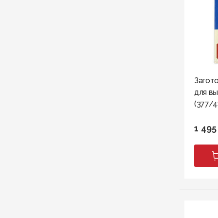
Загото
для в
(377/4
1 495