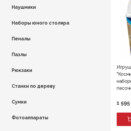
Наушники
Наборы юного столяра
Пеналы
Пазлы
Игруш
Рюкзаки
"Косми
наборе
Станки по дереву
песоч
Сумки
1 595
Фотоаппараты