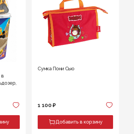
Сумка Пони Сью
 в
ьдозер,
1 100 ₽
зину
Добавить в корзину