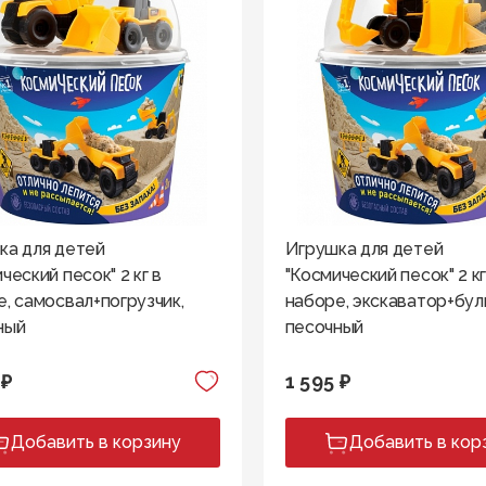
ка для детей
Игрушка для детей
ческий песок" 2 кг в
"Космический песок" 2 кг
, самосвал+погрузчик,
наборе, экскаватор+бул
ный
песочный
 ₽
1 595 ₽
Добавить в корзину
Добавить в кор