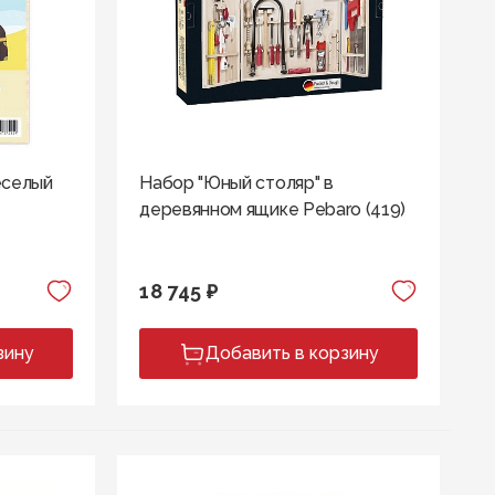
еселый
Набор "Юный столяр" в
деревянном ящике Pebaro (419)
18 745 ₽
зину
Добавить в корзину