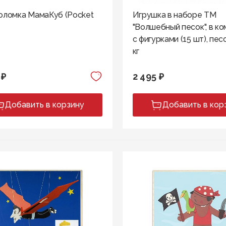
оломка МамаКуб (Pocket
Игрушка в наборе ТМ
"Волшебный песок", в к
с фигурками (15 шт), пес
кг
 ₽
2 495 ₽
Добавить в корзину
Добавить в кор