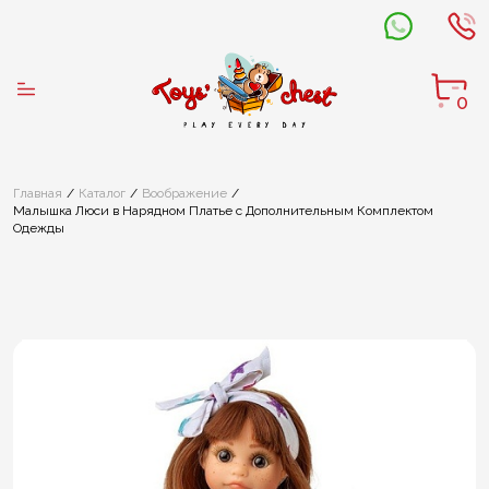
0
Главная
Каталог
Воображение
Малышка Люси в Нарядном Платье с Дополнительным Комплектом
Одежды