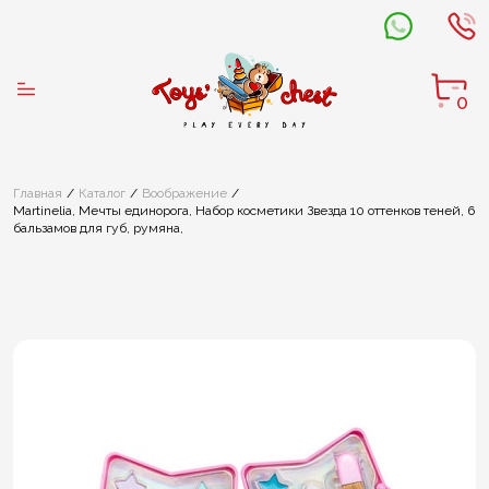
0
Главная
Каталог
Воображение
Martinelia, Мечты единорога, Набор косметики Звезда 10 оттенков теней, 6
бальзамов для губ, румяна,